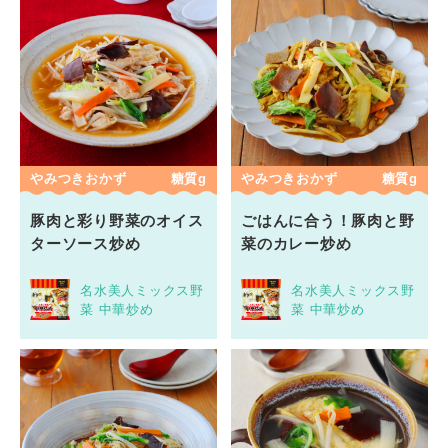
やみつきおかず
糖質g
やみつきおかず
糖質g
豚肉と彩り野菜のオイス
ごはんに合う！豚肉と野
ターソース炒め
菜のカレー炒め
名水美人ミックス野
名水美人ミックス野
菜 中華炒め
菜 中華炒め