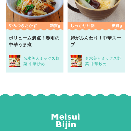
やみつきおかず
糖質g
しっかり汁物
糖質g
ボリューム満点！春雨の
卵がふんわり！中華スー
中華うま煮
プ
名水美人ミックス野
名水美人ミックス野
菜 中華炒め
菜 中華炒め