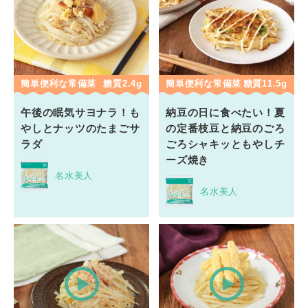
簡単便利な常備菜
糖質2.4g
簡単便利な常備菜
糖質11.5g
午後の眠気サヨナラ！も
納豆の日に食べたい！夏
やしとナッツのたまごサ
の定番枝豆と納豆のごろ
ラダ
ごろシャキッともやしチ
ーズ焼き
名水美人
名水美人