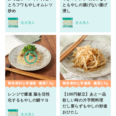
とろフワもやしオムレツ
ともやしの揚げない揚げ
炒め
浸し
名水美人
名水美人
簡単便利な常備菜
糖質7.9g
簡単便利な常備菜
糖質2.0g
レンジで爆速 脳を活性
【100円献立】あと一品
化するもやしの鯖マヨ
欲しい時の片手間料理
だし要らずもやしの秒速
おひたし
名水美人