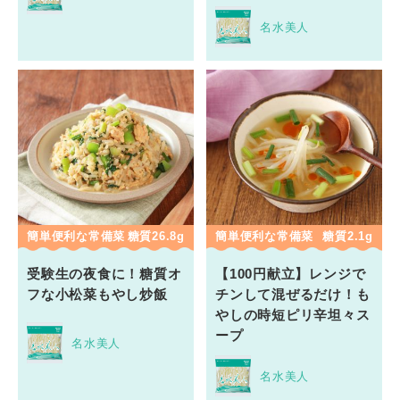
名水美人
簡単便利な常備菜
糖質26.8g
簡単便利な常備菜
糖質2.1g
受験生の夜食に！糖質オ
【100円献立】レンジで
フな小松菜もやし炒飯
チンして混ぜるだけ！も
やしの時短ピリ辛坦々ス
ープ
名水美人
名水美人