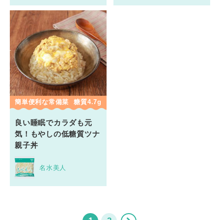
簡単便利な常備菜
糖質4.7g
良い睡眠でカラダも元
気！もやしの低糖質ツナ
親子丼
名水美人