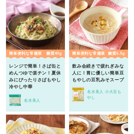
簡単便利な常備菜
糖質40g
簡単便利な常備菜
糖質6.5g
レンジで簡単！さば缶と
飲み会続きで疲れぎみな
めんつゆで楽チン！夏休
人に！胃に優しい簡単豆
みにぴったりさばもやし
もやしの豆乳みそスープ
冷やし中華
名水美人 小大豆も
やし
名水美人