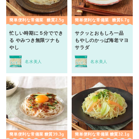
簡単便利な常備菜
糖質2.5g
簡単便利な常備菜
糖質6.7g
忙しい時期に５分ででき
サクッとおもしろ一品
る やみつき無限ツナも
もやしのかっぱ海老マヨ
やし
サラダ
名水美人
名水美人
簡単便利な常備菜
糖質39.3g
簡単便利な常備菜
糖質32.1g