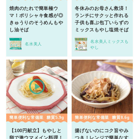
焼肉のたれで簡単極ウ
冬休みのお母さん救済！
マ！ポリシャキ食感が◎
ランチにサクッと作れる
きゅうりのそうめんもや
子供も喜ぶ包丁いらずの
し油そば
ミックスもやし塩焼そば
名水美人ミックスも
名水美人
やし
簡単便利な常備菜
糖質5.9g
簡単便利な常備菜
糖質8.6g
【100円献立】もやしと
揚げないのにコク旨やみ
卵で激ウマメイン料理！
つき！レンジで簡単なす